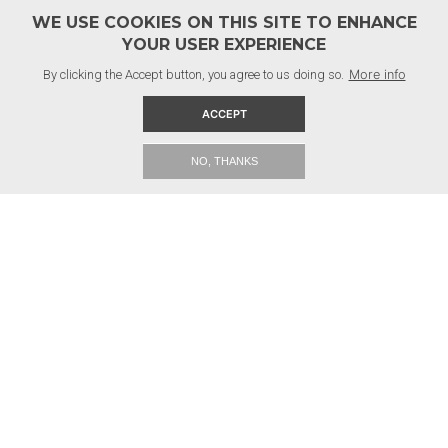
WE USE COOKIES ON THIS SITE TO ENHANCE
YOUR USER EXPERIENCE
Firmainfo
By clicking the Accept button, you agree to us doing so.
More info
ACCEPT
Adresse:
Tømrermester Brian S. Ørnskov ApS
NO, THANKS
Copyright © 2026 - Tømrermester Brian S. Ørnskov ApS
, CVR 25720083
​Kær Møllevej 28, 6070 Christiansfeld
Telefon:
20 25 14 04
Email:
brian@allerbyg.dk
Quicklinks
Home